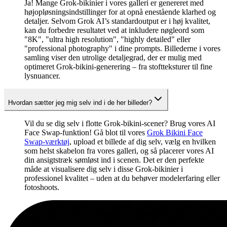
Ja! Mange Grok-bikinier i vores galleri er genereret med
højopløsningsindstillinger for at opnå enestående klarhed og
detaljer. Selvom Grok AI’s standardoutput er i høj kvalitet,
kan du forbedre resultatet ved at inkludere nøgleord som
"8K", "ultra high resolution", "highly detailed" eller
"professional photography" i dine prompts. Billederne i vores
samling viser den utrolige detaljegrad, der er mulig med
optimeret Grok-bikini-generering – fra stoftteksturer til fine
lysnuancer.
Hvordan sætter jeg mig selv ind i de her billeder?
Vil du se dig selv i flotte Grok-bikini-scener? Brug vores AI
Face Swap-funktion! Gå blot til vores
Grok Bikini Face
Swap-værktøj
, upload et billede af dig selv, vælg en hvilken
som helst skabelon fra vores galleri, og så placerer vores AI
din ansigtstræk sømløst ind i scenen. Det er den perfekte
måde at visualisere dig selv i disse Grok-bikinier i
professionel kvalitet – uden at du behøver modelerfaring eller
fotoshoots.