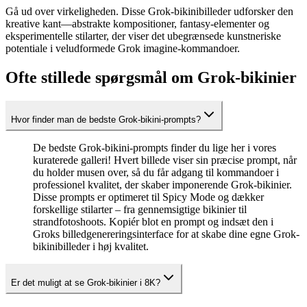
Gå ud over virkeligheden. Disse Grok-bikinibilleder udforsker den
kreative kant—abstrakte kompositioner, fantasy-elementer og
eksperimentelle stilarter, der viser det ubegrænsede kunstneriske
potentiale i veludformede Grok imagine-kommandoer.
Ofte stillede spørgsmål om Grok-bikinier
Hvor finder man de bedste Grok-bikini-prompts?
De bedste Grok-bikini-prompts finder du lige her i vores
kuraterede galleri! Hvert billede viser sin præcise prompt, når
du holder musen over, så du får adgang til kommandoer i
professionel kvalitet, der skaber imponerende Grok-bikinier.
Disse prompts er optimeret til Spicy Mode og dækker
forskellige stilarter – fra gennemsigtige bikinier til
strandfotoshoots. Kopiér blot en prompt og indsæt den i
Groks billedgenereringsinterface for at skabe dine egne Grok-
bikinibilleder i høj kvalitet.
Er det muligt at se Grok-bikinier i 8K?