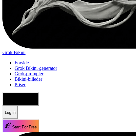
Grok Bikini
Forside
Grok Bikini-generator
Grok-prompter
Bikini-billeder
Priser
🇩🇰 Dansk
Log in
Start For Free