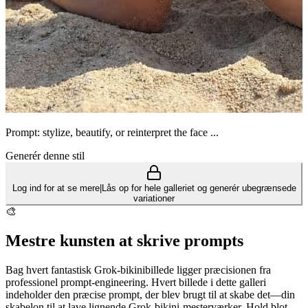
Prompt: stylize, beautify, or reinterpret the face ...
Generér denne stil
Log ind for at se mere
|
Lås op for hele galleriet og generér ubegrænsede
variationer
🎨
Mestre kunsten at skrive prompts
Bag hvert fantastisk Grok-bikinibillede ligger præcisionen fra
professionel prompt-engineering. Hvert billede i dette galleri
indeholder den præcise prompt, der blev brugt til at skabe det—din
skabelon til at lave lignende Grok-bikini-mesterværker. Hold blot