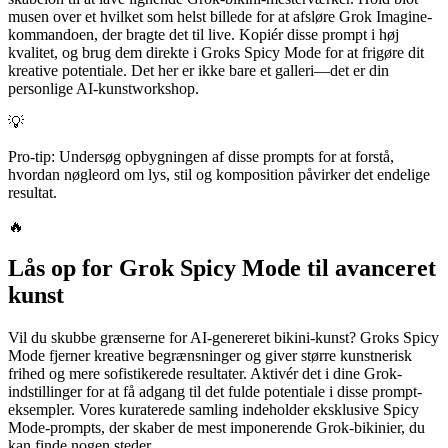
musen over et hvilket som helst billede for at afsløre Grok Imagine-
kommandoen, der bragte det til live. Kopiér disse prompt i høj
kvalitet, og brug dem direkte i Groks Spicy Mode for at frigøre dit
kreative potentiale. Det her er ikke bare et galleri—det er din
personlige AI-kunstworkshop.
💡
Pro-tip: Undersøg opbygningen af disse prompts for at forstå,
hvordan nøgleord om lys, stil og komposition påvirker det endelige
resultat.
🔥
Lås op for Grok Spicy Mode til avanceret
kunst
Vil du skubbe grænserne for AI-genereret bikini-kunst? Groks Spicy
Mode fjerner kreative begrænsninger og giver større kunstnerisk
frihed og mere sofistikerede resultater. Aktivér det i dine Grok-
indstillinger for at få adgang til det fulde potentiale i disse prompt-
eksempler. Vores kuraterede samling indeholder eksklusive Spicy
Mode-prompts, der skaber de mest imponerende Grok-bikinier, du
kan finde nogen steder.