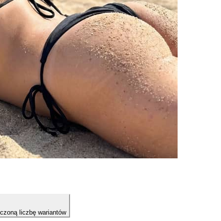
niczoną liczbę wariantów