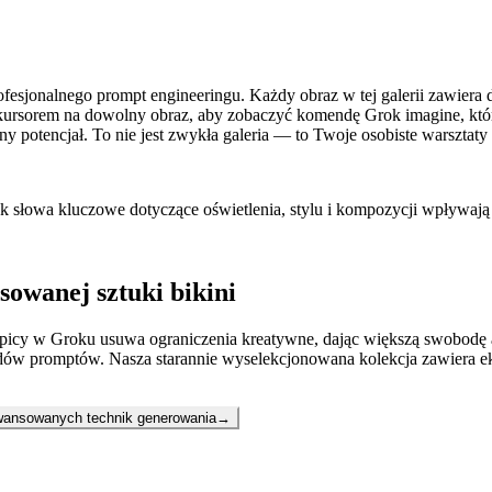
ofesjonalnego prompt engineeringu. Każdy obraz w tej galerii zawie
ursorem na dowolny obraz, aby zobaczyć komendę Grok imagine, która 
 potencjał. To nie jest zwykła galeria — to Twoje osobiste warsztaty 
ak słowa kluczowe dotyczące oświetlenia, stylu i kompozycji wpływają
owanej sztuki bikini
Spicy w Groku usuwa ograniczenia kreatywne, dając większą swobodę a
adów promptów. Nasza starannie wyselekcjonowana kolekcja zawiera e
awansowanych technik generowania
→