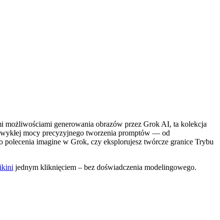
mi możliwościami generowania obrazów przez Grok AI, ta kolekcja
niezwykłej mocy precyzyjnego tworzenia promptów — od
go polecenia imagine w Grok, czy eksplorujesz twórcze granice Trybu
ikini
jednym kliknięciem – bez doświadczenia modelingowego.