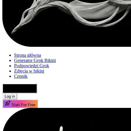
Strona główna
Generator Grok Bikini
Podpowiedzi Grok
Zdjęcia w bikini
Cennik
🇵🇱 Polski
Log in
Start For Free