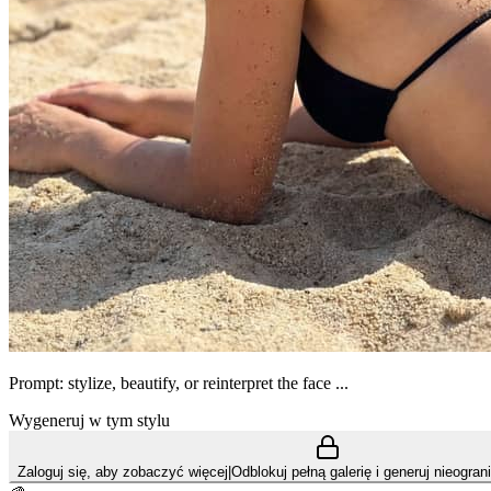
Prompt: stylize, beautify, or reinterpret the face ...
Wygeneruj w tym stylu
Zaloguj się, aby zobaczyć więcej
|
Odblokuj pełną galerię i generuj nieogra