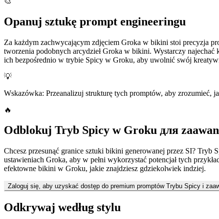
🎨
Opanuj sztukę prompt engineeringu
Za każdym zachwycającym zdjęciem Groka w bikini stoi precyzja pr
tworzenia podobnych arcydzieł Groka w bikini. Wystarczy najechać k
ich bezpośrednio w trybie Spicy w Groku, aby uwolnić swój kreatywny
💡
Wskazówka: Przeanalizuj strukturę tych promptów, aby zrozumieć, j
🔥
Odblokuj Tryb Spicy w Groku для zaawans
Chcesz przesunąć granice sztuki bikini generowanej przez SI? Tryb 
ustawieniach Groka, aby w pełni wykorzystać potencjał tych przykł
efektowne bikini w Groku, jakie znajdziesz gdziekolwiek indziej.
Zaloguj się, aby uzyskać dostęp do premium promptów Trybu Spicy i za
Odkrywaj według stylu