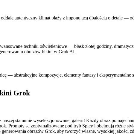
 oddają autentyczny klimat plaży z imponującą dbałością o detale — od 
awansowane techniki oświetleniowe — blask złotej godziny, dramatyczne
generowaniu obrazów bikini w Grok AI.
icę — abstrakcyjne kompozycje, elementy fantasy i eksperymentalne st
ikini Grok
w naszej starannie wyselekcjonowanej galerii! Każdy obraz po najech
ok. Prompty są zoptymalizowane pod tryb Spicy i obejmują różne styl
 generowania obrazów Grok, aby tworzyć własne, wysokiej jakości zdj